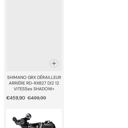
SHIMANO GRX DÉRAILLEUR
ARRIÈRE RD-RX827 DI2 12
VITESSes SHADOW+
Prix promotionnel
€459,90
Prix normal
€499,99