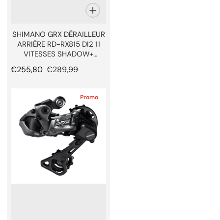
SHIMANO GRX DÉRAILLEUR
ARRIÈRE RD-RX815 DI2 11
VITESSES SHADOW+
DIRECT MOUNT 34D MAX
Prix promotionnel
€255,80
Prix normal
€289,99
Promo