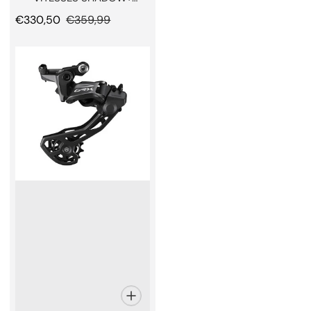
DIRECT MOUNT
Prix promotionnel
€330,50
Prix normal
€359,99