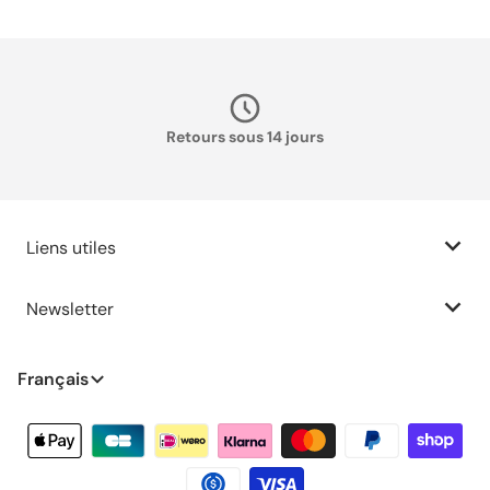
Retours sous 14 jours
Liens utiles
Newsletter
Langue
Français
Modes de paiement