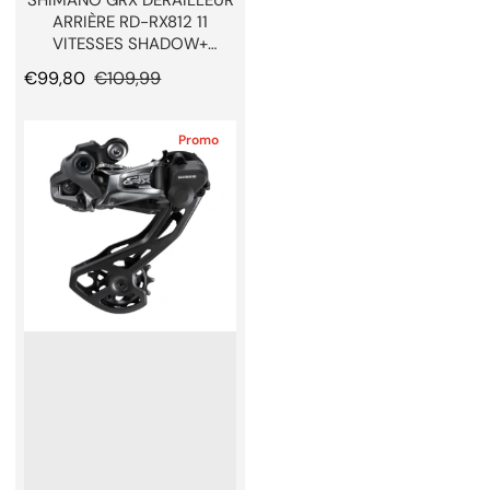
ARRIÈRE RD-RX812 11
VITESSES SHADOW+
DIRECT MOUNT
Prix promotionnel
€99,80
Prix normal
€109,99
Promo