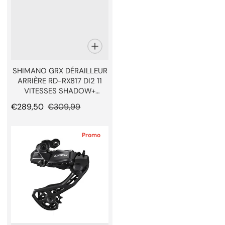
SHIMANO GRX DÉRAILLEUR
ARRIÈRE RD-RX817 DI2 11
VITESSES SHADOW+
DIRECT MOUNT
Prix promotionnel
€289,50
Prix normal
€309,99
Promo