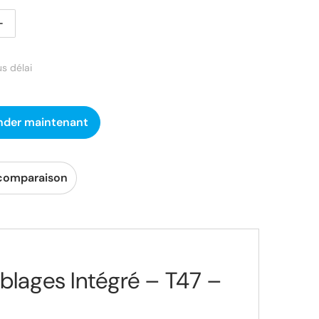
uantité pour Finna Odyssey – Kit Cadre Carbone Gravel – 
Augmenter la quantité pour Finna Odyssey – Kit Cadre Car
us délai
der maintenant
 comparaison
blages Intégré – T47 –