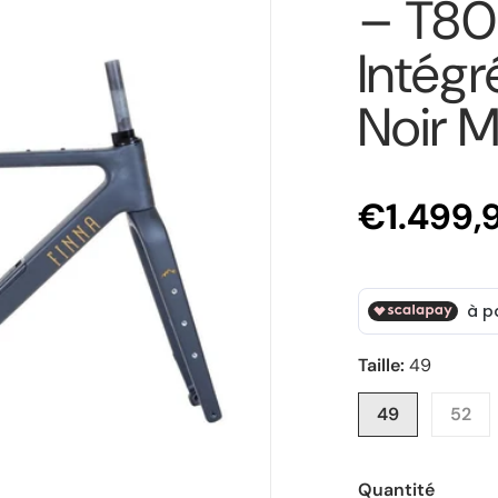
– T80
Intég
Noir M
€1.499,
e média 1 dans la galerie
Taille:
49
49
52
Quantité