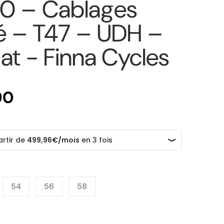
0 – Cablages
ré – T47 – UDH –
at - Finna Cycles
90
Prix normal
Ouvrir le média 2 dans la galerie
54
56
58