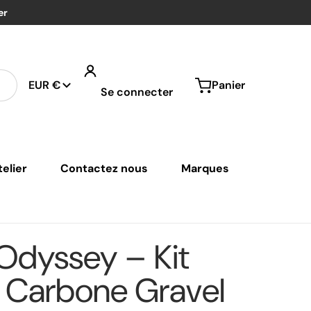
er
Pays/région
EUR €
Panier
Se connecter
elier
Contactez nous
Marques
adre-carbone-gravel-t800-cablages-integre-t47-udh-noir-
files
 Odyssey – Kit
 Carbone Gravel