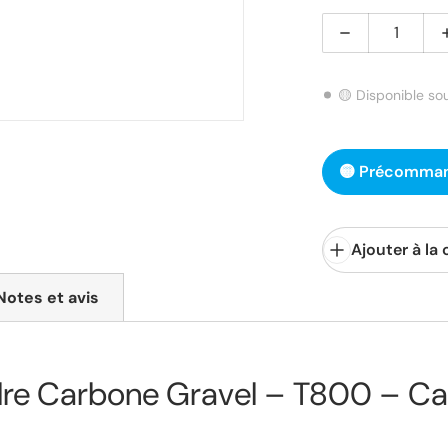
Diminuer la q
🟡 Disponible so
🟡 Précomman
Ajouter à la
Notes et avis
dre Carbone Gravel – T800 – Ca