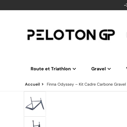
-
Route et Triathlon
Gravel
Accueil
Finna Odyssey – Kit Cadre Carbone Gravel 
re-t47-udh-noir-mat-4516936.jpg
files/finna-odyssey-kit-cadre-carbone-gravel