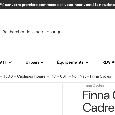
7% sur votre première commande en vous inscrivant à la newslett
Rechercher dans notre boutique...
VTT
Urbain
Équipements
RDV At
– T800 – Cablages Intégré – T47 – UDH – Noir Mat - Finna Cycles
-t800-cablages-integre-t47-udh-noir-mat-4516936.jpg
files/finna-odyssey-kit-c
Finna Cycles
Finna
Cadre